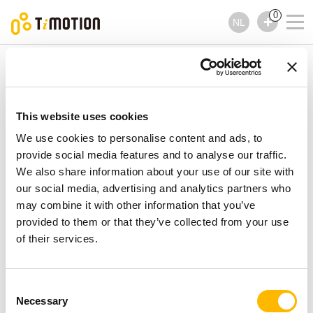
0
NL
TiMOTION
Lineaire actuators
TA10 Series
TA10 Series
Lineaire actuators
This website uses cookies
We use cookies to personalise content and ads, to
provide social media features and to analyse our traffic.
We also share information about your use of our site with
our social media, advertising and analytics partners who
may combine it with other information that you’ve
provided to them or that they’ve collected from your use
of their services.
Consent
Necessary
Selection