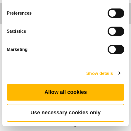
Preferences
Statistics
Care Motion
Marketing
De lineaire actuator van de TA10-serie van
TiMOTION wordt voornamelijk gebruikt in de
medische sector. Deze serie actuators kan
Show details
zware lasten dragen en kan worden uitgerust
met een zwengel. Indien nodig kan het medisch
Allow all cookies
personeel de zwengel gemakkelijk bedienen om
het bed van de patiënt zonder
stroomvoorziening te verstellen. Bovendien kan
Use necessary cookies only
deze lineaire actuator optioneel worden geleverd
met IP54- of 66-bescherming.