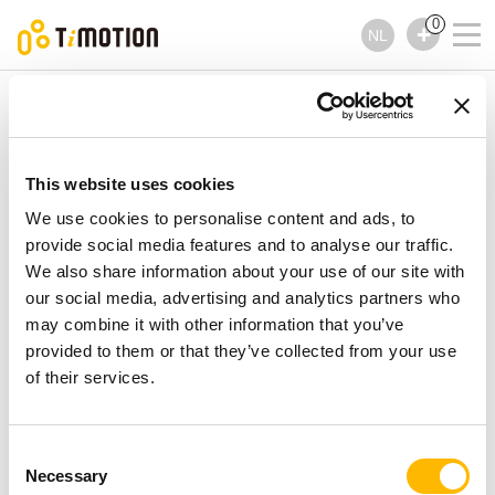
0
NL
TiMOTION
Lineaire actuators
MA3 Series
MA3 Series
Lineaire actuators
This website uses cookies
We use cookies to personalise content and ads, to
provide social media features and to analyse our traffic.
We also share information about your use of our site with
our social media, advertising and analytics partners who
may combine it with other information that you’ve
provided to them or that they’ve collected from your use
of their services.
Consent
Necessary
Selection