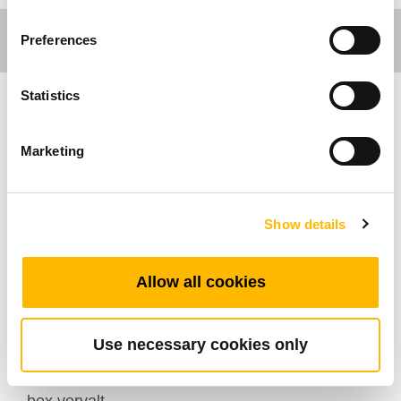
Preferences
Statistics
Industrial Motion
Marketing
TiMOTION's MA3 is ontworpen voor zware
toepassingen en zware omgevingen. Met een
maximale duw-/trekkracht van 16.000N biedt de
Show details
MA3 een robuust en
betrouwbaar alternatief voor hydraulische
Allow all cookies
cilinders. Bovendien heeft de MA3 een optionele
T-Smart versie. Ingebed met een stuurkaart,
maakt de MA3 eenvoudige integratie met
Use necessary cookies only
verschillende bedieningsinterfaces mogelijk,
waardoor de noodzaak voor een externe control