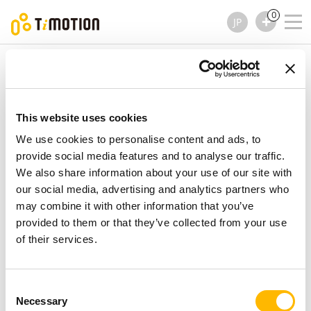
0
JP
TiMOTION
コントロール ボックス
TC15P シリーズ
TC15P シリーズ
コントロール ボックス
This website uses cookies
We use cookies to personalise content and ads, to
provide social media features and to analyse our traffic.
We also share information about your use of our site with
our social media, advertising and analytics partners who
may combine it with other information that you’ve
provided to them or that they’ve collected from your use
of their services.
Consent
Necessary
Selection