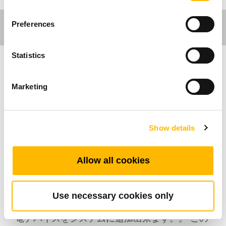
Preferences
Statistics
Ergo Motion
Marketing
TC15Pは、2脚の高さ調節可能なデスク用にアッ
プグレードされたコントロールボックスです。
Show details
TC15Pは外付けバッテリー用接続ポートがあ
り、これにより、電動昇降デスクを移動して利
用できます。 さらに、TC15Pには、t-touchと
Allow all cookies
Bluetoothのオプションが統合されており、デ
スクを重大な損傷から保護し、モバイルデスク
アプリを介してデスクを操作できます。 高度な
Use necessary cookies only
PCBにより、TC15PはUSBまたはワイヤレス充
電デバイスをシステムに追加出来ます。。 この