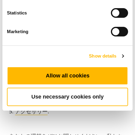
インワンソリューションがしっかりとサポート
Statistics
します。
Marketing
昇降式デスクフレームキット
：電動リフティ
ングコラム、フレーム、およびスムーズに統
合された
Show details
制御システム。
リニアアクチュエーター
および
リフティング
Allow all cookies
コラム
.
コントロールボックス
.
Use necessary cookies only
ハンド制御
.
アクセサリー
.