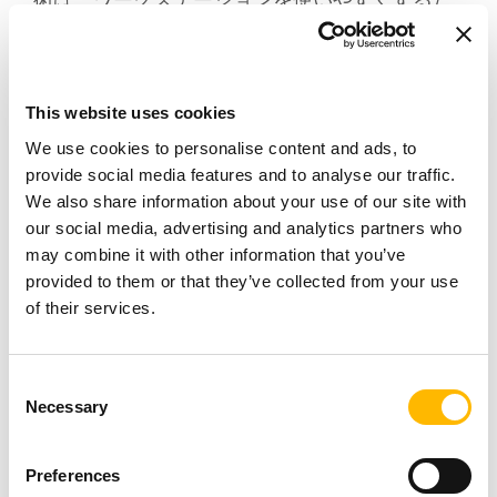
けでなく、現代のイノベーションがどのように
日常業務にシームレスに統合され、毎日の仕事
をより生産的で楽しいものにするかを示してい
This website uses cookies
ます。
We use cookies to personalise content and ads, to
provide social media features and to analyse our traffic.
We also share information about your use of our site with
TiMOTION を生涯のパートナーとして選ぶとい
our social media, advertising and analytics partners who
うことは、単に新しい働き方を取り入れるだけ
may combine it with other information that you’ve
でなく、プレミアムな昇降式テーブルベースと
provided to them or that they’ve collected from your use
of their services.
ともに、人生そのものの新しい価値観を受け入
れることでもあります。私たちは、最高品質の
Consent
製品を提供するだけでなく、お客様一人ひとり
Necessary
Selection
のニーズに合わせた無限のカスタマイズオプシ
ョンもご用意しています。サイズ、デザイン、
Preferences
機能のいずれにおいても、TiMOTION のオール