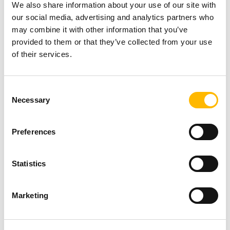
We also share information about your use of our site with
our social media, advertising and analytics partners who
TiMOTIONの新しいオフィスの住所は
1535
may combine it with other information that you’ve
にな
Center Park Drive, Charlotte, NC 28217
provided to them or that they’ve collected from your use
of their services.
ります。
その他の情報をご希望の場合は、電話 (704-708-
Consent
6924) またはメール (
)
sales.us@timotion.com
Necessary
Selection
でお問い合わせください。
Preferences
TiMOTIONは業界大手の電動リニアアクチュエ
ーターのグローバルプロバイダーです。
Statistics
TiMOTIONは、世界中の医療市場、家具市場、
エルゴノミクス市場、産業市場のニーズを満た
Marketing
す、信頼性と品質性、競争性に優れた同社の製
品により、高い評価を得ています。当社の専任