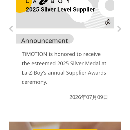
Announcement
A
o
TiMOTION is honored to receive
Ti
the esteemed 2025 Silver Medal at
Sh
La-Z-Boy’s annual Supplier Awards
ceremony.
9日
2026年07月09日