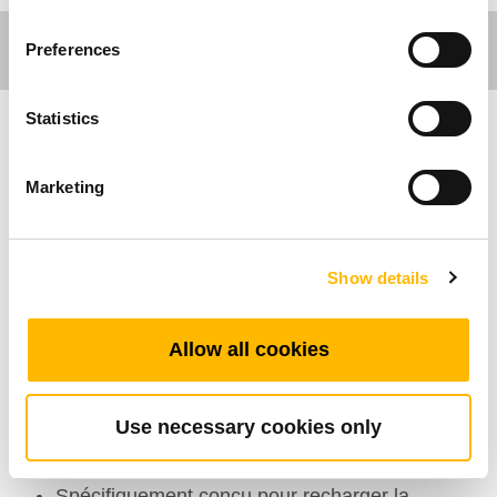
Preferences
Statistics
Care Motion
Marketing
Le TBC3 de TiMOTION est un chargeur de
batterie conçu pour recharger le TBB7 et le
TC12. Il a un niveau de protection IP66 qui est
Show details
idéal pour répondre aux normes de
l’environnement médical.
Allow all cookies
Caractéristiques Générales
Use necessary cookies only
Chargeur de batterie
Spécifiquement conçu pour recharger la