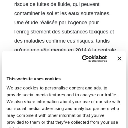
risque de fuites de fluide, qui peuvent
contaminer le sol et les eaux souterraines.
Une étude réalisée par l'Agence pour
l'enregistrement des substances toxiques et
des maladies confirme ces risques, tandis
qu'une enquête menée en 2014 à la centrale
éolienne d'Ocotillo a révélé des fuites dans
plus de 40 % de ses turbines. Les verins
électriques éliminent ces préoccupations en
This website uses cookies
supprimant le besoin de fluides hydrauliques.
We use cookies to personalise content and ads, to
provide social media features and to analyse our traffic.
Précision et exactitude :
certains verins
We also share information about your use of our site with
électriques offrent une
précision de
our social media, advertising and analytics partners who
positionnement pouvant atteindre ±0,000315
may combine it with other information that you’ve
provided to them or that they’ve collected from your use
pouce
, idéales pour les mouvements