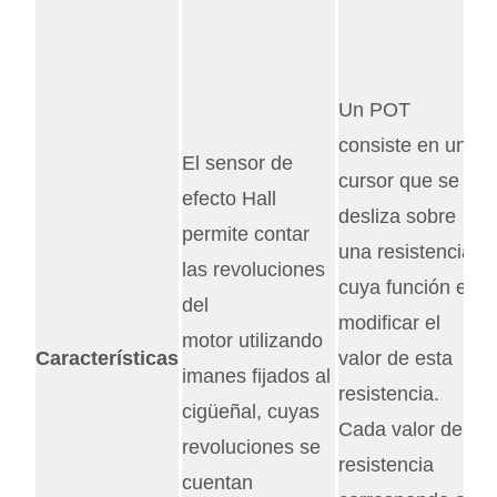
e
p
m
Un POT
u
consiste en un
El sensor de
e
cursor que se
efecto Hall
p
desliza sobre
permite contar
d
una resistencia
las revoluciones
m
cuya función es
del
C
modificar el
motor utilizando
c
Características
valor de esta
imanes fijados al
m
resistencia.
cigüeñal, cuyas
l
Cada valor de
revoluciones se
f
resistencia
cuentan
c