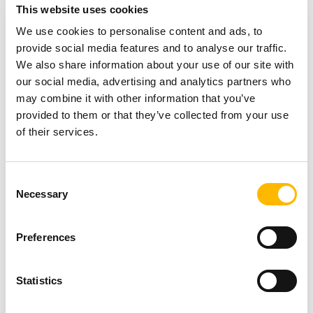
Los sensores Reed son sensores magnéticos.
This website uses cookies
Tienen un interruptor eléctrico que se activa
We use cookies to personalise content and ads, to
provide social media features and to analyse our traffic.
mediante un campo magnético. El sensor es un
We also share information about your use of our site with
interruptor que contiene un par de contactos
our social media, advertising and analytics partners who
montados sobre láminas de metal ferroso y
may combine it with other information that you’ve
provided to them or that they’ve collected from your use
contenidos en una caja de vidrio sellada. Los
of their services.
contactos se pueden abrir y cerrar cuando hay
un campo magnético y viceversa. El interruptor
Consent
puede ser accionado por una bobina,
Necessary
Selection
regresando luego el interruptor de láminas a su
posición original. Con la fuerza de cada rotación
Preferences
del tornillo sin fin y la posición de la longitud de
carrera del actuador eléctrico, el interruptor de
Statistics
láminas se abre o se cierra.