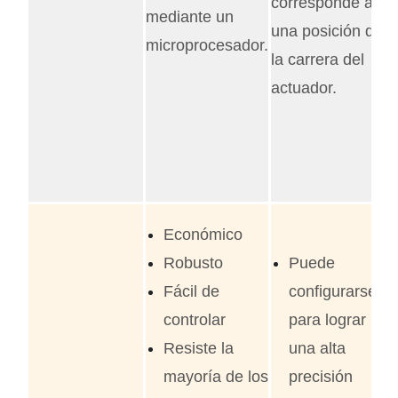
corresponde a
mediante un
u
una posición de
microprocesador.
v
la carrera del
L
actuador.
p
n
a
c
Económico
Robusto
Puede
Fácil de
configurarse
controlar
para lograr
Resiste la
una alta
mayoría de los
precisión