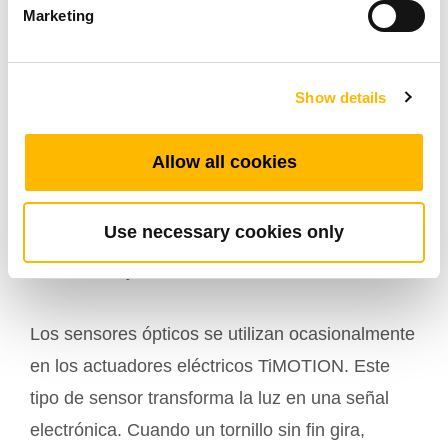
TiMOTION utiliza específicamente este tipo de
Marketing
sensor dentro de los controles con una función
de llave de seguridad. Por lo tanto, el sistema
Show details
está programado para enviar una señal cuando
se retira la llave. Este tipo de sensor también se
Allow all cookies
puede encontrar directamente en el tubo
exterior de algunos actuadores. De esta
Use necessary cookies only
manera, la longitud de la carrera se vuelve
fácilmente ajustable.
Los sensores ópticos se utilizan ocasionalmente
en los actuadores eléctricos TiMOTION. Este
tipo de sensor transforma la luz en una señal
electrónica. Cuando un tornillo sin fin gira,