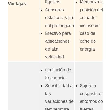
líquidos
Memoriza la
Ventajas
Sensores
posición del
estáticos: vida
actuador
útil prolongada
incluso en
Efectivo para
caso de
aplicaciones
corte de
de alta
energía
velocidad
Limitación de
frecuencia
Sensibilidad a
Sujeto a
las
desgaste en
variaciones de
entornos con
temperatura
fuertes