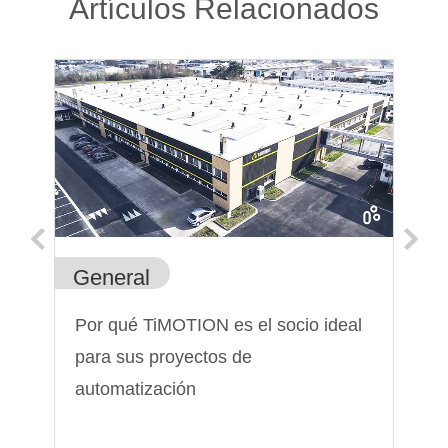
Artículos Relacionados
General
Ge
e
Por qué TiMOTION es el socio ideal
Pa
para sus proyectos de
el
automatización