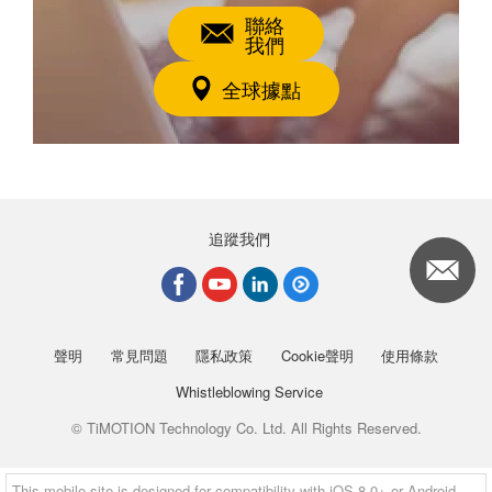
聯絡
我們
全球據點
追蹤我們
聲明
常見問題
隱私政策
Cookie聲明
使用條款
Whistleblowing Service
© TiMOTION Technology Co. Ltd. All Rights Reserved.
This mobile site is designed for compatibility with iOS 8.0+ or Android