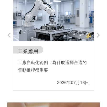
工業應用
工
改
工廠自動化範例：為什麼選擇合適的
T
電動推桿很重要
系
7日
2026年07月16日