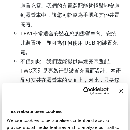
裝置充電。我們的充電選配能夠輕鬆地安裝
到露營車中，讓您可輕鬆為手機和其他裝置
充電。
TFA1
非常適合安裝在您的露營車內。安裝
此裝置後，即可為任何使用 USB 的裝置充
電。
不僅如此，我們還能提供無線充電選配。
TWC
系列是專為行動裝置充電而設計。本產
品可安裝在露營車的桌面上，因此，只要您
擁有相容的 TiMOTION(第一傳動)
控制盒
，
就能輕鬆充電，無須看到任何電線。
可伸縮遮陽篷
This website uses cookies
We use cookies to personalise content and ads, to
可伸縮遮陽篷適合用於車外，且能提供良好
provide social media features and to analyse our traffic.