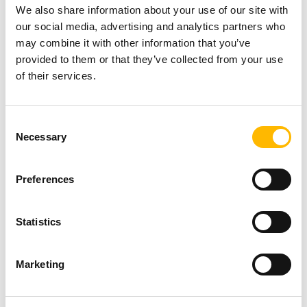
保護。無論是下雨天還是炎熱的晴天，可伸
We also share information about your use of our site with
our social media, advertising and analytics partners who
縮遮陽篷都是旅行時的必備品。
may combine it with other information that you’ve
TA16
和
TA4
是使用可伸縮遮陽篷時的最佳選
provided to them or that they’ve collected from your use
擇。這兩個電動直線推桿具備 IP66 防護等
of their services.
級，可避免水和其他汙染物進入內部，確保
您的遮陽篷能夠順暢開啟和關閉。
Consent
可調式桌子
Necessary
Selection
對露營車來說，能夠充分利用空間至關重
Preferences
要。因此，擁有可調式桌子是關鍵因素，讓
您可在需要時升起桌子，不需使用時可將其
Statistics
降低。
我們的升降立柱（如
TL17
）具備出色的穩定
Marketing
性和高行程，同時減少縮回長度。您將能夠