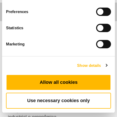
Preferences
Statistics
Ergo Motion
Marketing
A coluna TL26H pertence à gama robusta e
ergonômica de colunas de elevação. Ela
sustenta uma capacidade de elevação de até
Show details
120 kg, mantendo um movimento suave e
estável. Essa coluna de elevação é ideal para
Allow all cookies
consoles, bancadas de trabalho, estações de
trabalho industriais, bancadas industriais e
quaisquer outras aplicações que exijam uma
Use necessary cookies only
capacidade de carga elevada. Além disso, é
compatível com caixas de controle da linha