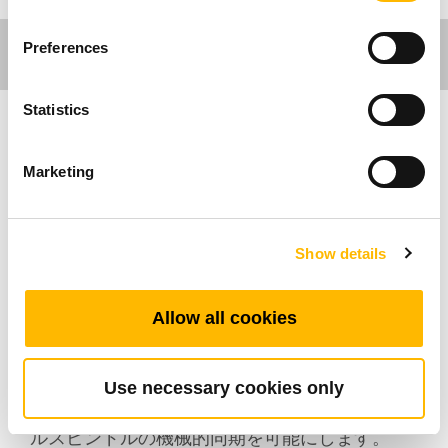
Preferences
Statistics
Ergo Motion
Marketing
Industrial Motion
Show details
TGM7シリーズはTiMOTIONのコンパクトサイ
ズギアモーターです。 昇降式作業台やデスクな
どのエルゴノミクスアプリケーション用に主に
Allow all cookies
設計されていますが、他の多くの用途でも使用
できます。この経済的な製品は、外部リミット
スイッチを使用して、内蔵スピンドルの高速、
Use necessary cookies only
スムーズ化、静音化を実現します。軸はデュア
ルスピンドルの機械的同期を可能にします。