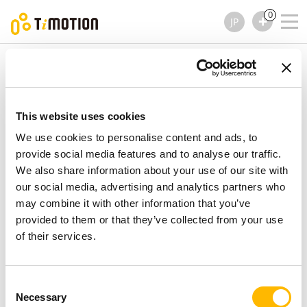
0
JP
TiMOTION
ギアモーター
TGM7 シリーズ
TGM7 シリーズ
ギアモーター
This website uses cookies
We use cookies to personalise content and ads, to
provide social media features and to analyse our traffic.
We also share information about your use of our site with
our social media, advertising and analytics partners who
may combine it with other information that you’ve
provided to them or that they’ve collected from your use
of their services.
Consent
Necessary
Selection