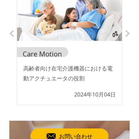
Care Motion
Ca
い
高齢者向け在宅介護機器における電
病
動アクチュエータの役割
利
0日
2024年10月04日
お問い合わせ