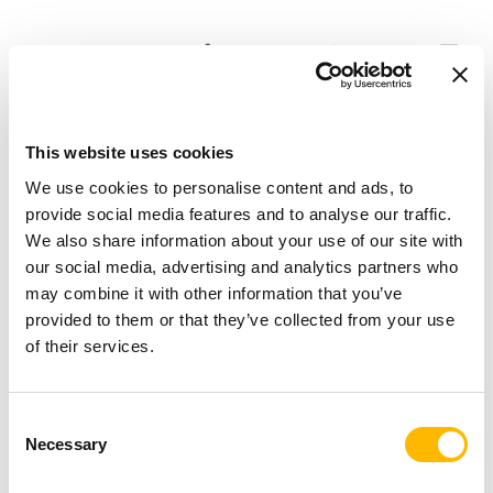
アクセスランプやリフトゲート用の電
動リニアアクチュエーター
この種の用途向けに、TiMOTIONは最も堅牢な
This website uses cookies
電動アクチュエーターの1つ、
を提供して
MA2
We use cookies to personalise content and ads, to
います。押し/引張りの最大負荷が8,000Nであ
provide social media features and to analyse our traffic.
るため、重負荷に対応できます。屋外環境に特
We also share information about your use of our site with
our social media, advertising and analytics partners who
に適しており、過酷な条件（天候、塵埃、湿度
may combine it with other information that you’ve
など）にも対応します。IP69K定格により、高
provided to them or that they’ve collected from your use
圧ウォータージェットで洗浄できるため、さら
of their services.
に効率的です。
Consent
Necessary
Selection