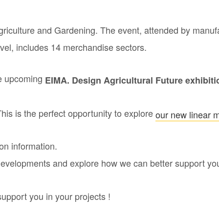
r Agriculture and Gardening. The event, attended by man
evel, includes 14 merchandise sectors.
the upcoming
EIMA. Design Agricultural Future exhibiti
This is the perfect opportunity to explore
our new linear m
ion information.
 developments and explore how we can better support y
upport you in your projects !