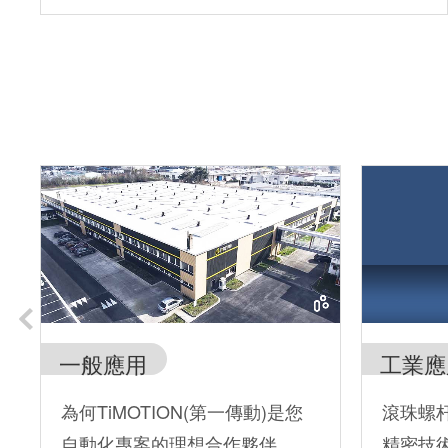
一般應用
工業應
為何TiMOTION(第一傳動)是您
滾珠螺
自動化專案的理想合作夥伴
精密技