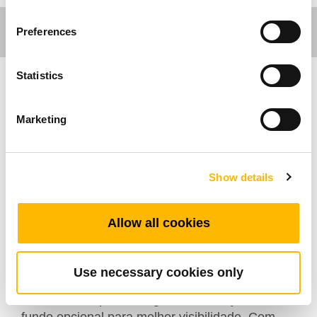
Preferences
Statistics
Care Motion
Marketing
O TMH18 é um controle manual versátil
projetado para fornecer controle preciso e
confiável para uma ampla gama de aplicações
Show details
médicas e industriais. Capaz de gerenciar até
cinco motores com uma interface amigável,
Allow all cookies
garante ajustes suaves para sistemas de
movimento complexos. Construído para
suportar ambientes exigentes, possui uma
Use necessary cookies only
classificação de proteção IP66W para
resistência superior à água e iluminação de