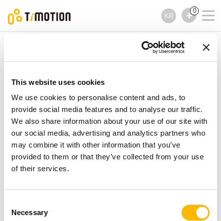
0
KR
TiMOTION
액세서리
TBS10 제품시리즈
TBS10 제품시리즈
This website uses cookies
액세서리
We use cookies to personalise content and ads, to
provide social media features and to analyse our traffic.
We also share information about your use of our site with
our social media, advertising and analytics partners who
may combine it with other information that you’ve
provided to them or that they’ve collected from your use
of their services.
Consent
Necessary
Selection