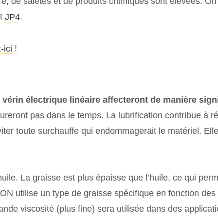
re, de saletés et de produits chimiques sont élevées. O
t
.
JP4
!
-ici
n vérin électrique linéaire affecteront de manière sign
ront pas dans le temps. La lubrification contribue à rédu
iter toute surchauffe qui endommagerait le matériel. Elle 
 l’huile. La graisse est plus épaisse que l’huile, ce qui p
TION utilise un type de graisse spécifique en fonction de
nde viscosité (plus fine) sera utilisée dans des applicat