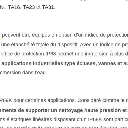
ts :
,
et
.
TA16
TA23
TA31
peuvent être équipés en option d’un indice de protection
4
une étanchéité totale du dispositif. Avec un indice de pr
 indice de protection IP68 permet une immersion à plus 
 applications industrielles type écluses, vannes et a
immersion dans l’eau.
69K pour certaines applications. Considéré comme le niv
pements de supporter un nettoyage haute pression et
ins électriques linéaires disposant d’un IP69K sont part