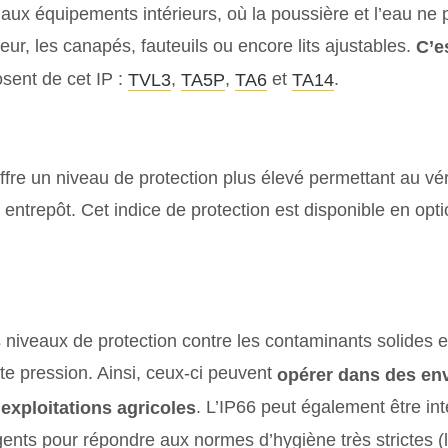
aux équipements intérieurs, où la poussière et l’eau ne 
ur, les canapés, fauteuils ou encore lits ajustables.
C’e
sent de cet IP :
,
,
et
.
TVL3
TA5P
TA6
TA14
l offre un niveau de protection plus élevé permettant au 
ntrepôt. Cet indice de protection est disponible en optio
 niveaux de protection contre les contaminants solides et 
ute pression. Ainsi, ceux-ci peuvent
opérer dans des env
. L’IP66 peut également être i
 exploitations agricoles
rgents pour répondre aux normes d’hygiène très strictes (