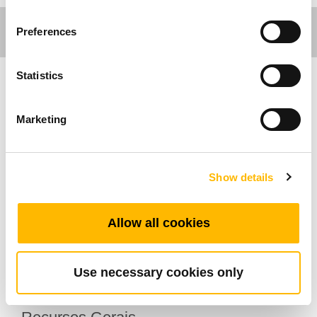
Preferences
Statistics
Ergo Motion
Marketing
O TBS5 foi projetado especificamente para
áreas de trabalho de altura variável. Também
pode ser usado para outras aplicações
Show details
motorizadas ou manuais. O sistema de
engrenagem de parafuso sem fim reduz o nível
Allow all cookies
de ruído sonoro. Pode ser fornecido com
comprimento variável de parafusos.
Use necessary cookies only