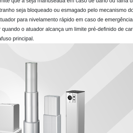
ermite que a seja manuseada em caso de dano ou falha da
tranho seja bloqueado ou esmagado pelo mecanismo do 
uador para nivelamento rápido em caso de emergência
quando o atuador alcança um limite pré-definido de ca
fuso principal.