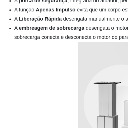
A
porca de segurança
, integrada no atuador, p
A função
Apenas Impulso
evita que um corpo es
A
Liberação Rápida
desengata manualmente o at
A
embreagem de sobrecarga
desengata o motor 
sobrecarga conecta e desconecta o motor do para