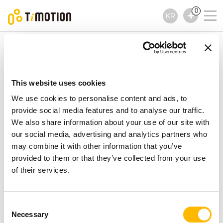
0
KR
TiMOTION
높이 조절 책상 키트
TEK22 제품시리즈
TEK22 제품시리즈
This website uses cookies
높이 조절 책상 키트
We use cookies to personalise content and ads, to
provide social media features and to analyse our traffic.
We also share information about your use of our site with
our social media, advertising and analytics partners who
may combine it with other information that you’ve
provided to them or that they’ve collected from your use
of their services.
Consent
Necessary
Selection