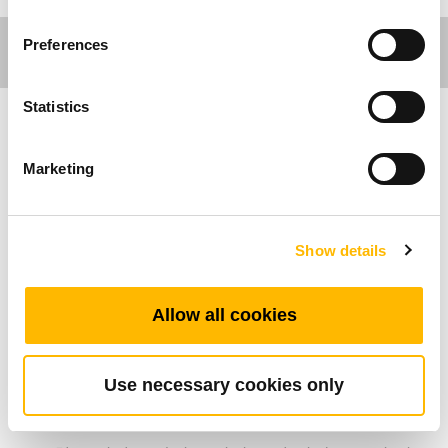
Preferences
Statistics
사무환경 분야
Marketing
디테일과 기능성에 주목한 TEK22는 완벽한 인체
공학적 워크스테이션에 대한 모든 요구를 충족시
Show details
키기 때문에 대체적으로 가장 인기 있는 모델입
니다. 튼튼한 철골 구조이지만 깔끔한 외관을 유
지시켜 줍니다. 빠르고 부드러우며 조용 할 뿐만
Allow all cookies
아니라 충돌 방지 기능이 포함되어 안전합니다.
전동 데스크의 혜택을 누리는 동안 0.1W 대기 전
력 소비를 통해 친환경적인 상태를 유지할 수 있
Use necessary cookies only
으며 비용도 절약할 수 있습니다.