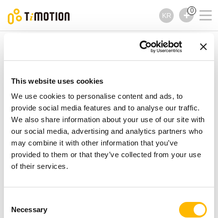
0
KR
TiMOTION
기어드모터
TGM3 제품시리즈
TGM3 제품시리즈
This website uses cookies
기어드모터
We use cookies to personalise content and ads, to
provide social media features and to analyse our traffic.
We also share information about your use of our site with
our social media, advertising and analytics partners who
may combine it with other information that you’ve
provided to them or that they’ve collected from your use
of their services.
Consent
Necessary
Selection