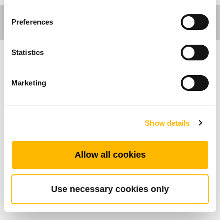
Preferences
Statistics
Comfort Motion
Marketing
Il TP11 è un alimentatore unico nel suo genere
con un pacco batteria opzionale in aggiunta alla
fonte di alimentazione AC. Il pacco batteria si
Show details
ricarica automaticamente quando viene
collegato all'alimentazione AC. Il TP11 è dotato
Allow all cookies
di un trasformatore SMPS e fornito di spine
universali opzionali. I clienti possono facilmente
cambiare le spine AC quando vengono utilizzate
Use necessary cookies only
in diversi paesi.