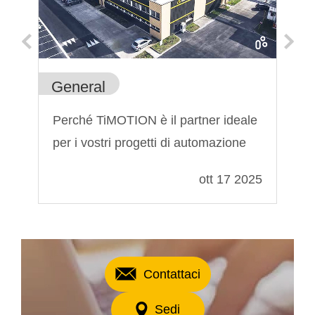
General
Ge
Perché TiMOTION è il partner ideale
Ca
per i vostri progetti di automazione
el
022
ott 17 2025
Contattaci
Sedi