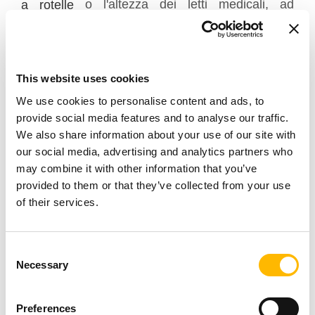
o l'altezza dei letti medicali, ad
a rotelle
esempio, offrirà loro maggiore autonomia nei
movimenti e faciliterà l'accesso ad alcuni luoghi
e attrezzature.
This website uses cookies
We use cookies to personalise content and ads, to
provide social media features and to analyse our traffic.
We also share information about your use of our site with
our social media, advertising and analytics partners who
may combine it with other information that you’ve
provided to them or that they’ve collected from your use
of their services.
Consent
Necessary
Selection
Colonne elettrice per dispositivi comfort
Anche la vita quotidiana nella propria abitazione
Preferences