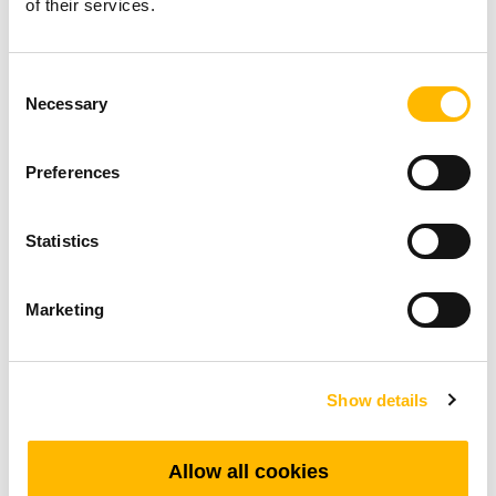
of their services.
摄影机和传感器调整：
Consent
在智能监控系统中，摄影机和传感器经常需要根
Necessary
Selection
据房间情况调整角度或位置。电动推杆能提供精
准且灵活的移动，使设备能自动调整视角，以全
Preferences
面监控老年人的安全。
Statistics
监控设备的移动性：
有些系统可能需要将摄影机或传感器从一个房间
Marketing
移动到另一个房间。这种移动可以透过电动推杆
来实现，以确保运作顺畅稳定。
Show details
可调式浴缸和淋浴椅
Allow all cookies
浴缸高度调整：