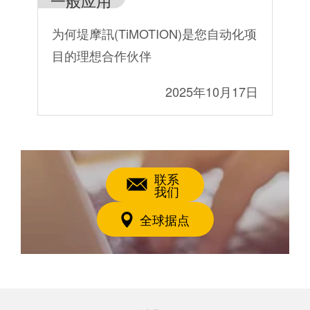
一般应用
医
柱
为何堤摩訊(TiMOTION)是您自动化项
医
目的理想合作伙伴
4日
2025年10月17日
联系
我们
全球据点